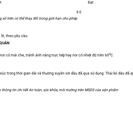
ạo bọt Đạt
pH 9.0
g số trên có thể thay đổi trong giới hạn cho phép
 lít, theo yêu cầu.
U KIỆN BẢO QUẢN
o
ơi có mái che, tránh ánh nắng trực tiếp hay nơi có nhiệt độ trên 60
C.
 xúc trong thời gian dài và thường xuyên với dầu đã qua sử dụng. Thải bỏ dầu đã 
thông tin chi tiết An toàn, sức khỏe, môi trường trên MSDS của sản phẩm