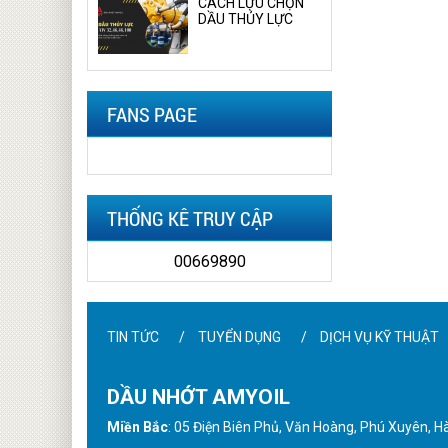
CÁCH LỰU CHỌN
DẦU THỦY LỰC
FANS PAGE
THỐNG KÊ TRUY CẬP
00669890
TIN TỨC
TUYỂN DỤNG
DỊCH VỤ KỸ THUẬT
DẦU NHỚT AMYOIL
Miền Bắc
: 05 Điện Biên Phủ, Văn Hoàng, Phú Xuyên, Hà