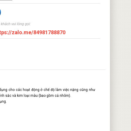
 khách vui lòng gọi:
tps://zalo.me/84981788870
ử dụng cho các hoạt động ở chế độ làm việc nặng cũng như
tính sắc và kim loại màu (bao gồm cả nhôm).
dụng.