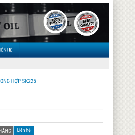
LIÊN HỆ
TỔNG HỢP SK225
Liên hệ