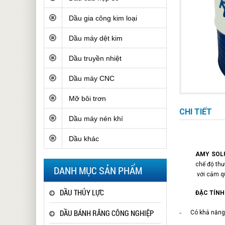
Dầu gia công kim loại
Dầu máy dệt kim
Dầu truyền nhiệt
Dầu máy CNC
Mỡ bôi trơn
CHI TIẾT
Dầu máy nén khí
Dầu khác
AMY SOLU
chế độ thư
DANH MỤC SẢN PHẨM
với cảm qu
DẦU THỦY LỰC
ĐẶC TÍNH
DẦU BÁNH RĂNG CÔNG NGHIỆP
-
Có khả năng