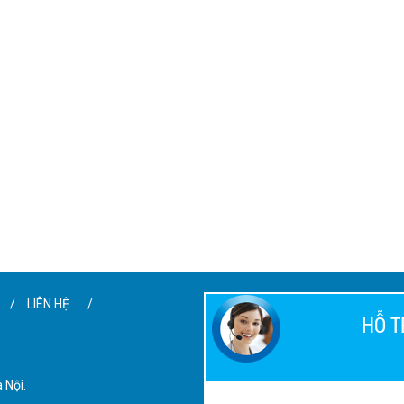
LIÊN HỆ
HỖ T
 Nội.