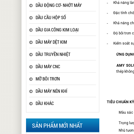
-
Khả năng là
DẦU ĐỘNG CƠ- NHỚT MÁY
-
Đặc tính chố
DẦU CẦU HỘP SỐ
-
Khả năng ch
DẦU GIA CÔNG KIM LOẠI
-
Độ bôi trơn
c
DẦU MÁY DỆT KIM
-
Kiểm soát sự
DẦU TRUYỀN NHIỆT
ỨNG DỤN
DẦU MÁY CNC
AMY SOL
thép không
MỠ BÔI TRƠN
DẦU MÁY NÉN KHÍ
TIÊU CHUẨN K
DẦU KHÁC
Màu
Trọng lư
SẢN PHẨM MỚI NHẤT
Nhũ