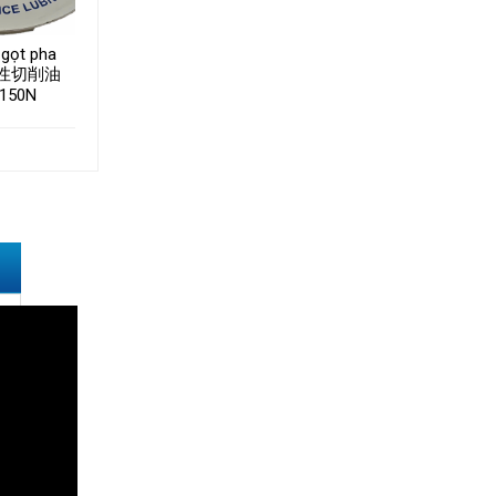
 gọt pha
水性切削油
150N