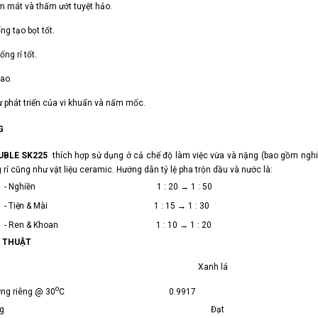
m mát và thấm ướt tuyệt hảo.
ng tạo bọt tốt.
ống rỉ
tốt.
ao.
 phát triển của vi khuẩn và nấm
mốc.
G
UBLE SK225
thích hợp sử dụng ở cả chế độ làm việc vừa và nặng (bao gồm nghiền
 rỉ cũng như vật liệu ceramic. Hướng dẫn tỷ lệ pha trộn dầu và nước là:
-
Nghiền 1 : 20 → 1 :
50
-
Tiện
&
Mài 1 : 15 → 1 :
30
- Ren
&
Khoan 1 : 10 → 1 :
20
Ỹ THUẬT
sắc Xanh lá
o
ợng riêng @ 30
C 0.9917
tương Đạt