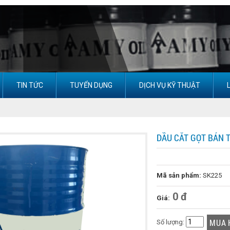
TIN TỨC
TUYỂN DỤNG
DỊCH VỤ KỸ THUẬT
DẦU CẮT GỌT BÁN 
Mã sản phẩm:
SK225
0 đ
Giá:
Số lượng: