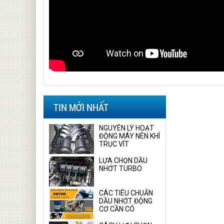
TIN MỚI NHẤT
NGUYÊN LÝ HOẠT
ĐỘNG MÁY NÉN KHÍ
TRỤC VÍT
LỰA CHỌN DẦU
NHỚT TURBO
CÁC TIÊU CHUẨN
DẦU NHỚT ĐỘNG
CƠ CẦN CÓ