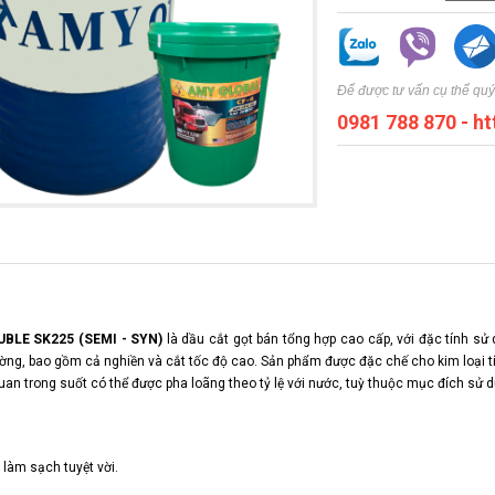
Để được tư vấn cụ thể quý
0981 788 870
-
ht
BLE SK225 (SEMI - SYN)
là dầu cắt gọt bán tổng hợp cao cấp, với đặc tính s
ờng, bao gồm cả nghiền và cắt tốc độ cao. Sản phẩm được đặc chế cho kim loại 
an trong suốt có thể được pha loãng theo tỷ lệ với nước, tuỳ thuộc mục đích sử 
 làm sạch tuyệt
vời.