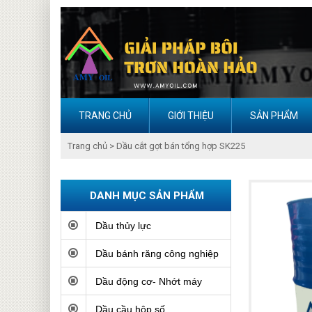
TRANG CHỦ
GIỚI THIỆU
SẢN PHẨM
Trang chủ
>
Dầu cắt gọt bán tổng hợp SK225
DANH MỤC SẢN PHẨM
Dầu thủy lực
Dầu bánh răng công nghiệp
Dầu động cơ- Nhớt máy
Dầu cầu hộp số