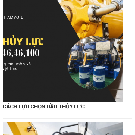
CÁCH LỰU CHỌN DẦU THỦY LỰC