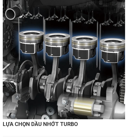
LỰA CHỌN DẦU NHỚT TURBO