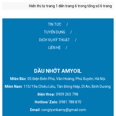
Hiển thị từ trang 1 đến trang 6 trong tổng số 6 trang
TIN TỨC
TUYỂN DỤNG
DỊCH VỤ KỸ THUẬT
LIÊN HỆ
DẦU NHỚT AMYOIL
Miền Bắc
: 05 Điện Biên Phủ, Văn Hoàng, Phú Xuyên, Hà Nội.
Miền Nam
: 115/19a Chiêu Liêu, Tân Đông Hiệp, Dĩ An, Bình Dương.
Điện thoạ
i: 0909 265 798
Hotline/ Zalo:
0981 788 870
Email:
congtyxnkamy@gmail.com