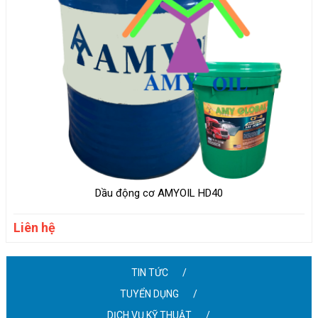
Dầu động cơ AMYOIL HD40
Liên hệ
TIN TỨC
TUYỂN DỤNG
DỊCH VỤ KỸ THUẬT