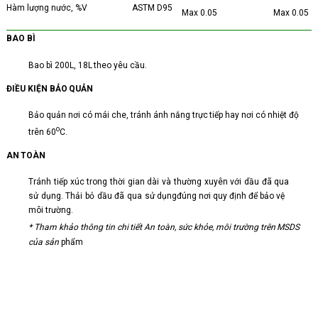
Hàm
lượng nước,
%V
ASTM
D95
Max
0.05
Max
0.05
BAO
BÌ
Bao
bì
200L,
18L
theo yêu
cầu.
ĐIỀU
KIỆN
BẢO
QUẢN
Bảo
quản
nơi
có
mái
che, tránh
ánh nắng
trực
tiếp
hay
nơi
có nhiệt
độ
o
trên
60
C.
AN
TOÀN
Tránh
tiếp
xúc
trong
thời
gian
dài
và
thường
xuyên
với
dầu
đã
qua
sử
dụng.
Thải
bỏ
dầu
đã
qua
sử
dụng
đúng
nơi
quy
định để
bảo vệ
môi
trường.
*
Tham
khảo
thông
tin
chi
tiết
An
toàn,
sức
khỏe, môi
trường
trên
MSDS
của
sản
phẩm