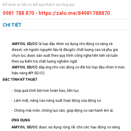
Để được tư vấn cụ thể quý khách vui lòng gọi:
0981 788 870
-
https://zalo.me/84981788870
CHI TIẾT
AMYOIL
SD/CC
là
loại
dầu
nhờn
sử
dụng cho động
cơ
xăng và
diesel, với nguồn nguyên liệu là
dầu
gốc chất lượng cao và phụ gia
chọn lọc; được sản xuất theo quy trình công nghệ tiên tiến và tuân
theo sự
kiểm
tra
chất
lượng
nghiêm
ngặt.
AMYOIL SD/CC
đáp
ứng cho
các
động
cơ
đòi
hỏi loại
dầu nhờn ở mức
hiệu năng
API SD/CC.
ĐẶC
TÍNH
KỸ
THUẬT
-
Giúp
quá trình
bôi
trơn
hoàn hảo,
liên
tục.
-
Làm
mát,
nâng
cao
năng
suất
hoạt
động
của
động
cơ.
-
Chống
mài mòn, chống
tạo
cặn, giúp
động
cơ
vận
hành
êm
ái.
ỨNG
DỤNG
AMYOIL
SD/CC
được
sử
dụng
rộng
rãi
cho
các
loại
động
cơ
xăng