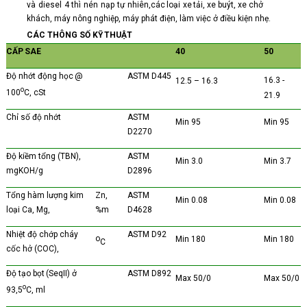
và
diesel
4
thì
nén
nạp
tự
nhiên,
các
loại
xe
tải, xe
buýt, xe
chở
khách,
máy
nông
nghiệp, máy
phát
điện, làm
việc ở
điều
kiện
nhẹ.
CÁC
THÔNG
SỐ
KỸ
THUẬT
CẤP
SAE
40
50
Độ
nhớt
động
học
@
ASTM
D445
16.3
-
12.5 – 16.3
o
100
C,
cSt
21.9
Chỉ
số
độ
nhớt
ASTM
Min
95
Min
95
D2270
Độ
kiềm
tổng
(TBN),
ASTM
Min
3.0
Min
3.7
mgKOH/g
D2896
Tổng
hàm
lượng kim
Zn,
ASTM
Min
0.08
Min
0.08
loại
Ca,
Mg,
%m
D4628
Nhiệt
độ
chớp
cháy
ASTM
D92
o
Min
180
Min
180
C
cốc
hở
(COC),
Độ
tạo
bọt
(SeqII)
ở
ASTM
D892
Max
50/0
Max
50/0
o
93,5
C,
ml